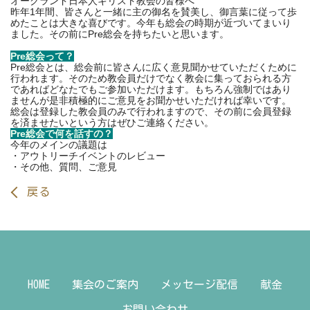
オークランド日本人キリスト教会の皆様へ
昨年1年間、皆さんと一緒に主の御名を賛美し、
御言葉に従って歩
めたことは大きな喜びです。
今年も総会の時期が近づいてまいり
ました。
その前にPre総会を持ちたいと思います。
Pre総会って？
Pre総会とは、
総会前に皆さんに広く意見聞かせていただくために
行われます。
そのため教会員だけでなく教会に集っておられる方
であればどなた
でもご参加いただけます。
もちろん強制ではあり
ませんが是非積極的にご意見をお聞かせいた
だければ幸いです。
総会は登録した教会員のみで行われますので、
その前に会員登録
を済ませたいという方はぜひご連絡ください。
Pre総会で何を話すの？
今年のメインの議題は
・アウトリーチイベントのレビュー
・その他、質問、ご意見
戻る
HOME
集会のご案内
メッセージ配信
献金
お問い合わせ