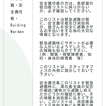
安全責任者の方は、各部屋の
難・安
宿泊者リストに誤りがない
か、必ず確認してください。
全責任
者・
このリストは緊急避難の際
に、安全責任者及び消防局
Buiding
が、皆さんを安全に避難させ
るお手伝いをする為の大切な
Warden
情報となります。
緊急避難時にサポートが必要
な人がいるようでしたら、そ
の情報も知らせて下さい。
(例：聴覚・視覚障害者、知
的・身体的障害者 等)
このリストは、スタッフオフ
ィスの外側に提示しておいて
下さい。
安全責任者このリストを緊急
避難時に、滞在者全員の安否
の確認/建物から避難し終え
たかどうかの確認に使い、そ
の情報を消防隊に伝えて下さ
い。このリストは、消防隊員
による救助活動にも重要な情