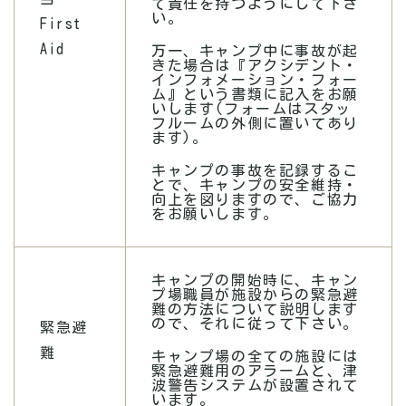
て責任を持つようにして下さ
い。
First
Aid
万一、キャンプ中に事故が起
きた場合は『アクシデント・
インフォメーション・フォー
ム』という書類に記入をお願
いします(フォームはスタッ
フルームの外側に置いてあり
ます)。
キャンプの事故を記録するこ
とで、キャンプの安全維持・
向上を図りますので、ご協力
をお願いします。
キャンプの開始時に、キャン
プ場職員が施設からの緊急避
難の方法について説明します
ので、それに従って下さい。
緊急避
難
キャンプ場の全ての施設には
緊急避難用のアラームと、津
波警告システムが設置されて
います。