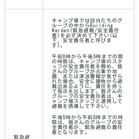
キャンプ場では自分たちのグ
ループの中からBuilding
Warden(緊急避難/安全責任
者)を必ず決めて下さい(以
下、安全責任者と呼びま
す)。
午前8時から午後5時までの間
の時間は、キャンプ場のスタ
ッフが安全責任者を務め、皆
さんのグループが火事や地
震、または津波警報が発せら
れた場合、安全に建物から避
難出来るように、責任を持っ
て指示を出します。皆さんの
グループの安全責任者は、キ
ャンプ場スタッフと連携して
避難を誘導して下さい。
午後5時から午前8時までの時
間は、皆さんのグループの安
全責任者が、緊急避難の責任
者となります。
緊急避